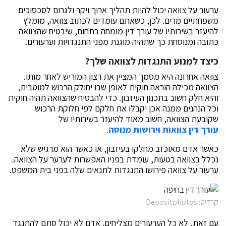
ערעור על צוואה יכול להיות תהליך ארוך ויקר ולגרום לסכסוכים
משפחתיים מרים. לכן, כשאתם עומדים לכתוב צוואה, מומלץ
להיעזר בשירותיו של עורך דין מומחה בתחום, שיבטיח שהצוואה
כתובה ומנוסחת כך שתהיה מוגנת מפני התנגדויות וערעורים.
כיצד למנוע התנגדות לצוואה שלך?
צוואה אחרונה היא מסמך המציין את רצון המוריש לאחר מותו.
הצוואה מכילה הוראה חוקית לאופן שבו יחולק הרכוש למוטבים,
והיא חלק חשוב בתכנון העיזבון. כדי להבטיח שהצוואה תהיה חוקית
וכל הנהנים ממנה אכן יקבלו את חלקם לפי חלוקת הרכוש
שקובעת הצוואה, חשוב מאוד להיעזר בשירותיו של
עורך דין צוואות וירושות מנוסה
.
כאשר אדם מאוכזב מחלקו בעיזבון, או כאשר הוא מרגיש שלא
נכלל בצוואה בטעות, עומדת בפניו האפשרות לערער על הצוואה.
ערעור על צוואה פירושו התנגדות לתנאים שלה בפני בית המשפט.
קרדיט: Depositphotos
עם זאת, לא כל הערעורים מצליחים. אדם לא יכול סתם להתנגד