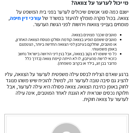
מי יכול לערער על צוואה?
ישנם כמה סוגי אנשים שיכולים לערער בפני בית המשפט על
צוואה. בכול מקרה מומלץ להיעזר במשרד של
עורכי דין חיפה
,
מומחים בענייני צוואות וירושות לפני הגשת הערעור.
מוטבים שכבר מצוינים בצוואה.
מוטבים ששמם הופיע בצוואה קודמת וסולקו מנוסח הצוואה האחרון,
או מוטבים, שחלקם בעיזבון לפי הצוואה החדשה ביותר, הצטמצם
באופן משמעותי.
כל מי ששמו לא נקוב בצוואה, אבל בגין דיני הירושה בישראל נחשב
כזכאי לרשת מהעיזבון, לו לא הייתה קיימת צוואה (בדרך כלל
מדובר בבן זוג, בילד או בקרוב משפחה).
ברגע שאדם הצליח לבסס עילה משפטית לערעור על הצוואה, עליו
להציג גם סיבה טובה לערעור זה, למשל: להוכיח שיש משהו מנוגד
לחוק באופן כתיבת הצוואה. צוואה פסולה היא עילה לערעור, אבל
חלוקת נכסים שנראית לא הוגנת לאחד המוטבים, אינה עילה
לערעור על צוואה חוקית.