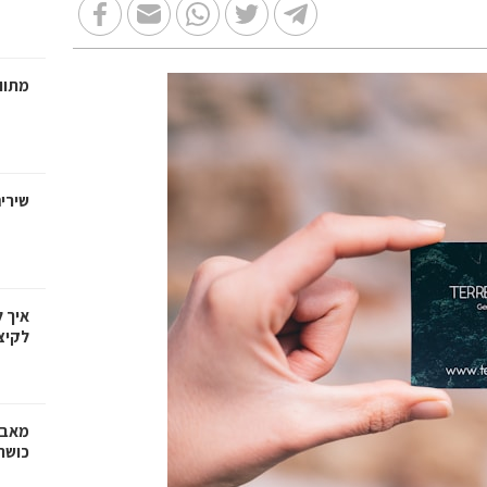
מתווכ
שירי
איך 
לקיצ
מאבק
כושר