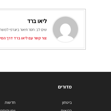
ליאו ברד
שים לב: חסר תיאור ביוגרפי למש
צור קשר עם ליאו ברד דרך המי
מדורים
ביטחון
חדשות
בריאות
יופי וקוסמ