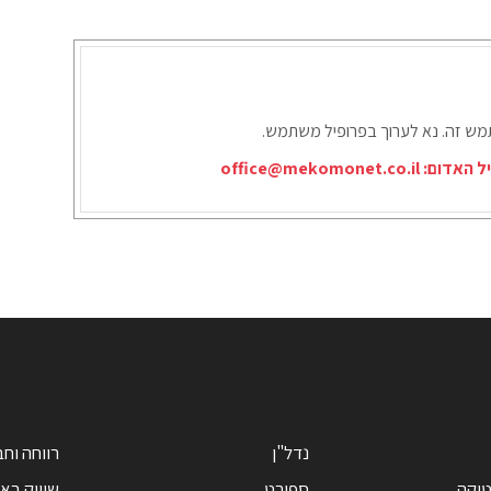
תמש זה. נא לערוך בפרופיל משתמש.
יל האדום:
office@mekomonet.co.il
נדל"ן
רווחה וח
טיקה
ספורט
שיווק בא