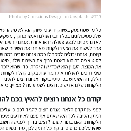
קרדיט- Photo by Conscious Design on Unsplash
כל מי שמתעסק בשיווק יודע כי שיווק הוא לא משהו ש
שלו. פסיכולוגים בכל רחבי העולם ואנשי מחקר, משקיעי
לאדם מסוים לבצע פעולה זו או אחרת. אנחנו יודעים הי
אחר לעשות את הצעד ולקנות מאיתנו את השירות שאנחנו
קיומנו, אנחנו יכולים לספר לו כמה אנחנו טובים במה ש
לסיטואציה בה הוא באמת צריך את השירות שלנו, סיטואצ
את המוצר. העניין הוא שכדי שזה יקרה, כדי שהוא יזכר 
מיני דרכים להעלות את המודעות בקרב קהל הלקוחות 
הללו, זה השימוש בכרטיסי ביקור. אנחנו רוצים להסבי
הלקוחות שלנו אדישים. רוצים לשמוע עוד? מצויין. כי א
קודם כל אנחנו רוצים להאיץ בכם לה
לפני שנתקדם הלאה, אנחנו רוצים להגיד לכם כי עליכ
הניתן. הסיבה לכך היא שאתם אף פעם לא יודעים איפה
הלקוחות. האם בתור לסופר? האם בדרך לפגישה חשובה
שיהיו עליכם כרטיסי ביקור כל הזמן. לכן, מיד בסיום 