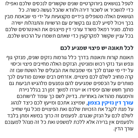
לטפל בנושאים ביורוקרטיים שונים שקשורים לנכסים שלכם ואפילו
כדי להשכיר או לשכור דירה ולוודא שהכל נעשה כשורה. כל
הנושאים האלה מטופלים בידיים מקצועיות על ידי מי שבאמת מבין
בכך ויכול לסייע לכם גם בקשרים עם הרשויות והתנהלות ישירה
מולם. מוניר רמאל משרד עורכי דין מייצגים את האינטרסים שלכם
בכל עניין שקשור למקרקעין כדי שאתם תשמרו על הרכוש שלכם.
לכל תאונה יש פיצוי שמגיע לכם
תאונות קורות ותאונות בדרך כלל גורמות נזקים שונים, מנזקי גוף
ונפש ועד נזקי רכוש ומוניטין. הנזקים האלה מחייבים פיצוי וכיסוי
על ידי מי שגרם לכך ומי שמבטח את הבעלים של השטח שבו זה
קרה מחויב לשלם לכם פיצויים. אזרחים רבים שאינם מודעים לכך
מוותרים על הכספים שמגיעים להם ונמנעים מלהגיש תביעות גם
מתוך חשש שהם יפסידו או ייגררו למשך זמן רב בגלל ניירת
והימנעות מהודאה באחריות. בדיוק לשם כך עומד לרשותכם
עורך דין נזיקין בצפון
, שמייצג אתכם ומייעץ לכם כיצד לנהוג
על מנת לקבל את הזכויות שלכם ואת הפיצויים מכל גוף שחייב
לשלם לכם על הנזק שנגרם. לפעמים זה כרוך במשא ומתן בלבד
ולפעמים אין ברירה אלא ללכת למשפט ואת כל זה מנהל למענכם
עורך הדין.