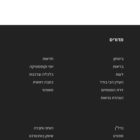
מדורים
ביטחון
חדשות
בריאות
יופי וקוסמטיקה
דעות
כלכלה וצרכנות
העידן הכי בודד
כתבה ראשית
זירת המומחים
משפטי
הצהרת נגישות
נדל"ן
רווחה וחברה
ספורט
שיווק באינטרנט