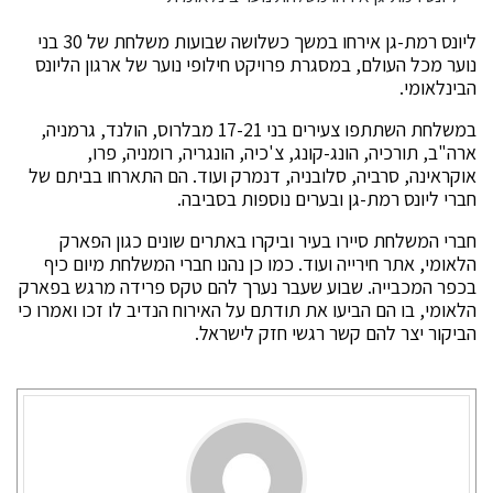
ליונס רמת-גן אירחו במשך כשלושה שבועות משלחת של 30 בני
נוער מכל העולם, במסגרת פרויקט חילופי נוער של ארגון הליונס
הבינלאומי.
במשלחת השתתפו צעירים בני 17-21 מבלרוס, הולנד, גרמניה,
ארה"ב, תורכיה, הונג-קונג, צ'כיה, הונגריה, רומניה, פרו,
אוקראינה, סרביה, סלובניה, דנמרק ועוד. הם התארחו בביתם של
חברי ליונס רמת-גן ובערים נוספות בסביבה.
חברי המשלחת סיירו בעיר וביקרו באתרים שונים כגון הפארק
הלאומי, אתר חירייה ועוד. כמו כן נהנו חברי המשלחת מיום כיף
בכפר המכבייה. שבוע שעבר נערך להם טקס פרידה מרגש בפארק
הלאומי, בו הם הביעו את תודתם על האירוח הנדיב לו זכו ואמרו כי
הביקור יצר להם קשר רגשי חזק לישראל.