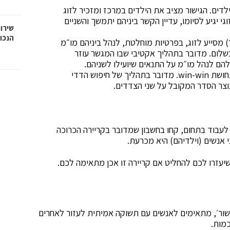
 ילדים. הגישור מציב את הילדים במרכז ומזכיר לזוג
י יגיע לסיומו, עדיין הקשר ביניהם יתמשך והשניים
שירות
הנכו
) מסייע לזוג, בפרטיות מוחלטת, לנהל ביניהם מו״מ
בשלום. מדובר בתהליך אקטיבי שבו המגשר עוזר
הם לנהל מו״מ על התנאים שיועילו לשניהם.
מטרת הגישור הזוגי היא ששני בני הזוג יצאו עם תחושת win-win. מדובר בתהליך של חיפוש הדדי
צר הסדר המקובל על שני הצדדים.
י לעבוד בתחום, קחו בחשבון שמדובר בקריירה הכרוכה
אנשים (וילדיהם) היא מכרעת.
י וגישור׳, מתאימים לאנשים עם תשוקה אמיתית לעזור לאחרים
מות.