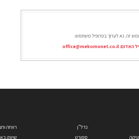
תמש זה. נא לערוך בפרופיל משתמש.
יל האדום:
office@mekomonet.co.il
נדל"ן
רווחה וח
טיקה
ספורט
שיווק בא