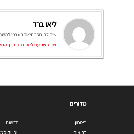
ליאו ברד
שים לב: חסר תיאור ביוגרפי למש
צור קשר עם ליאו ברד דרך המי
מדורים
ביטחון
חדשות
בריאות
יופי וקוסמ