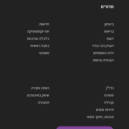
מדורים
ביטחון
חדשות
בריאות
יופי וקוסמטיקה
דעות
כלכלה וצרכנות
העידן הכי בודד
כתבה ראשית
זירת המומחים
משפטי
הצהרת נגישות
נדל"ן
רווחה וחברה
ספורט
שיווק באינטרנט
קהילה
תחבורה
תיירות ונופש
תרבות, חינוך ופנאי