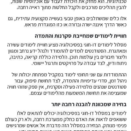
טכנולוגיות. הוא מחזק את היכולת לעבוד עם אוכלוסיות שונות,
להבין תהליכים מורכבים ולקבל החלטות מתוך ראייה רחבה.
אלו כלים שמשתלבים באופן טבעי בעשייה מקצועית עתידית, גם
כאשר הדרך איננה ישרה וברורה או כזו המוגדרת מראש.
חוויית לימודים שמחייבת סקרנות והתמדה
מסלול לימודים דו-חוגי בפסיכולוגיה מציע חוויית לימודים עשירה
ומאתגרת. הסטודנטים לומדים להתמודד ולנהל ידע נרחב ומגוון
וליצור חיבורים בין עולמות תוכן. הלמידה כוללת קריאה, כתיבה,
ניתוח ודיון, לצד עבודה על פרויקטים ותרגול יישומי.
ההתמודדות עם שני תחומי לימוד במקביל מפתחת יכולות של
ניהול זמן, סדרי עדיפויות והתמדה, לצד תחושת סיפוק. עבור
סטודנטים שנהנים מלמידה פעילה וסקרנית, אין ספק שזוהי חוויה
שמעצימה את תחושת המשמעות מהלימודים עצמם.
בחירה שמכוונת להבנה רחבה יותר
לימודים במסלול דו-חוגי בפסיכולוגיה יכולים להתאים לאלו
ששואפים לראות את האדם כחלק ממערכת רחבה, ולא רק כעולם
פנימי מנותק. הבחירה במסלול הזה מדברת אל אנשים שמרגישים