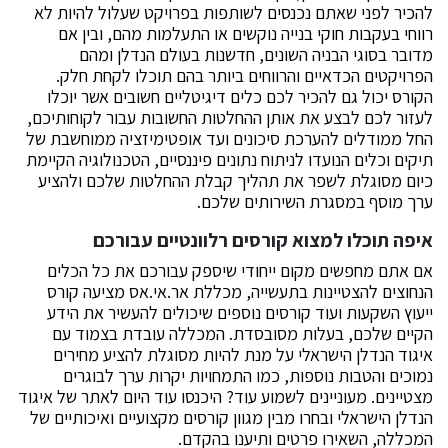
להכיר לפני שאתם נכנסים לשותפות בפרויקט שעלול להיות לא
רווחי בעקבות חוקי בנייה נוקשים או התעלמות מהם, ובין אם
מדובר בסוגי הבניה השונים, חדשנות בעולם הנדלן ומהם
הפרויקטים הכדאיים והרווחים ביותר בהם תוכלו לקחת חלק.
הקורס יכול גם להכיר לכם כלים דיגיטליים חשובים אשר יוכלו
לעזור לכם לבצע את אותן ההחלטות החשובות עבור לקוחותיכם,
החל ממודלים להערכת סיכונים ועד אופטימיזציה ממוחשבת של
תיקים וכלים הנועדו לניתוח נתונים פיננסיים, הטכנולוגיה הקיימת
כיום מסוגלת לשפר את תהליך קבלת ההחלטות שלכם ולהציע
ערך מוסף במסגרת השירותים שלכם.
איפה תוכלו למצוא קורסים רלוונטיים עבורכם
אם אתם מחפשים מקום ייחודי שיספק עבורכם את כל הכלים
הנחוצים להצטיינות בתעשייה, מכללת אר.אי.אס מציעה קורס
ייעוץ השקעות ועוד קורסים נוספים שיכולים להעשיר את הידע
הקיים שלכם, בעלות מסובסדת. המכללה עובדת בצמוד עם
איגוד הנדלן הישראלי על מנת להיות מסוגלת להציע מחירים
נמוכים והטבות נוספות, כמו התמחויות יקרות ערך לבוגרים
מצטיינים. מעוניינים לשמוע עוד? היכנסו עוד היום לאתר של איגוד
הנדלן הישראלי ובחרו מבין מגוון קורסים מקצועיים ואיכותיים של
המכללה, השאירו פרטים ותיענו בהקדם.