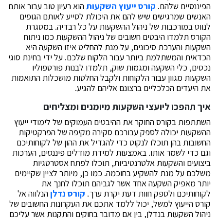
הפיננסיים שלהם.
קורס ייעוץ השקעות
הוא רעיון טוב עבור אותם
האנשים שמרגישים שיש להם את היכולת לסייע לאותם הגופים
לנווט במורכבות של ניהול ההשקעות על כל רבדיה. במסגרת
הקורס תלמדו היבטים חשובים של ניהול ההשקעות כמו ניתוח
השקעות והערכת סיכונים, על מנת להחליט איזו השקעה היא
הכדאית והמשתלמת ביותר עבור הלקוח שלכם. על ידי בחינת סוגי
נכסים, כלי השקעה ומגמות שוק, תלמדו לבנות פורטפוליו
השקעות מגוון עבור הלקוחות ולקבל החלטות מושכלות התואמות
את היעדים הכלכליים ברצונם אליהם להגיע.
איך תהפכו ליועצי השקעות מיומנים ומצליחים
השתתפות בקורס החוקר את ההיבטים העמוקים של לימודי ייעוץ
ההשקעות יכולה לספק עבורכם סקירה מקיפה של הפרקטיקות
החשובות בהן תוכלו לנקוט כדי להגדיל את ההון של לקוחותיכם
וגם כדי לשמר אותו. באמצעות למידת מודלים פיננסים, הערכות
ביצועים והשקעות אלטרנטיביות, תוכלו לפתח אסטרטגיות
משלכם על מנת להשקיע בחוכמה. כמו כן, מיותר לציין שקיימים
יותר מאפיק השקעה אחד אשר לגביהם תוכלו לחנך את
לקוחותיכם ולספק חוות דעת יקרת ערך.
קורס נדלן
הנלווה אל
קורס הייעוץ למשל, יכול ללמד אתכם את העקרונות החשובים של
ניהול השקעות בנדלן, בין אם מדובר בחוקים והתקנות אשר עליכם