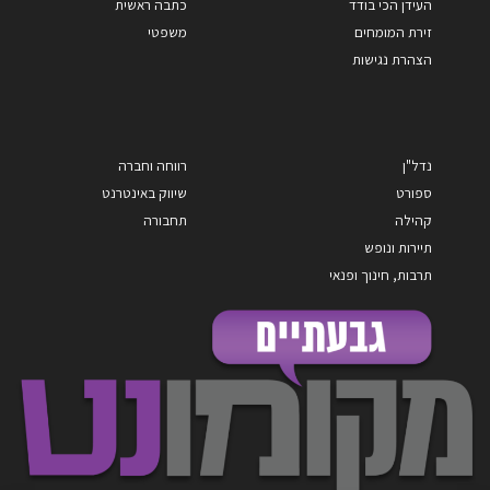
העידן הכי בודד
כתבה ראשית
זירת המומחים
משפטי
הצהרת נגישות
נדל"ן
רווחה וחברה
ספורט
שיווק באינטרנט
קהילה
תחבורה
תיירות ונופש
תרבות, חינוך ופנאי