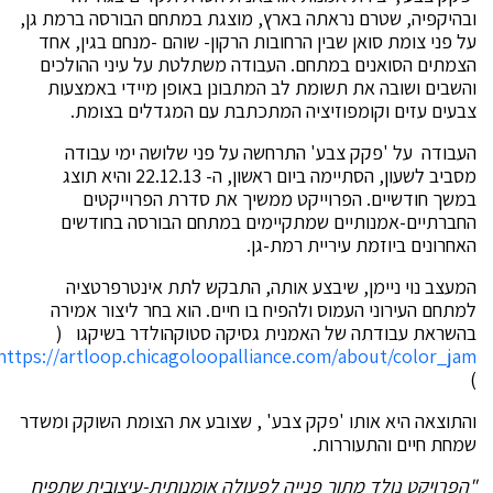
ובהיקפיה, שטרם נראתה בארץ, מוצגת במתחם הבורסה ברמת גן,
על פני צומת סואן שבין הרחובות הרקון- שוהם -מנחם בגין, אחד
הצמתים הסואנים במתחם. העבודה משתלטת על עיני ההולכים
והשבים ושובה את תשומת לב המתבונן באופן מיידי באמצעות
צבעים עזים וקומפוזיציה המתכתבת עם המגדלים בצומת.
העבודה על 'פקק צבע' התרחשה על פני שלושה ימי עבודה
מסביב לשעון, הסתיימה ביום ראשון, ה- 22.12.13 והיא תוצג
במשך חודשיים. הפרוייקט ממשיך את סדרת הפרוייקטים
החברתיים-אמנותיים שמתקיימים במתחם הבורסה בחודשים
האחרונים ביוזמת עיריית רמת-גן.
המעצב נוי ניימן, שיבצע אותה, התבקש לתת אינטרפרטציה
למתחם העירוני העמוס ולהפיח בו חיים. הוא בחר ליצור אמירה
בהשראת עבודתה של האמנית גסיקה סטוקהולדר בשיקגו (
https://artloop.chicagoloopalliance.com/about/color_jam/
)
והתוצאה היא אותו 'פקק צבע' , שצובע את הצומת השוקק ומשדר
שמחת חיים והתעוררות.
"הפרויקט נולד מתוך פנייה לפעולה אומנותית-עיצובית שתפיח