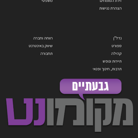
זירת המומחים
משפטי
הצהרת נגישות
נדל"ן
רווחה וחברה
ספורט
שיווק באינטרנט
קהילה
תחבורה
תיירות ונופש
תרבות, חינוך ופנאי