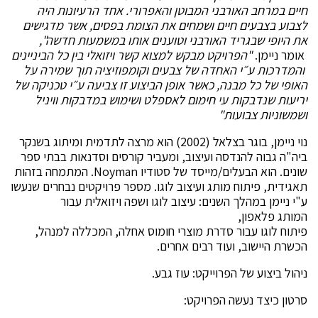
חיים במרחב האורבני המבוטן והאפרורי
.
אחד הרעיונות היה
לצבוע בצבעים חיים ושמחים את הצומת בפסים, אשר מדגישים
את היופי שבגריד האורבני וטוענים אותו במשמעות חדשה",
אומר ניימן.
"הפרויקט מבקש למצוא קשר ויזואלי בין כל הביניינים
והמדרכות ע״י האחדה של צבעים וקומפוזיציה תוך שמירה על
האופי של כל מבנה, כאשר אופן הביצוע
זו צביעה ע״י טכניקה של
יריעות שנדבקות עי חימום לאספלט ושימוש במדבקות וויניל
ושמשוניות צבועות"
נוי ניימן, בוגר בצלאל (2002) הוא מרצה לתדמית ומיתוג בשנקר
ביה"ה גבוה להנדסה ועיצוב, ומעביר קורסים וסדנאות בבתי ספר
שונים. הוא הבעלים/מייסד של סטודיו Noyman. המתמחה בזהות
תאגידית, פיתוח מותג ועיצוב לוגו. מספר פרויקטים נבחרים שנעשו
ע"י ניימן במהלך השנים: עיצוב לוגו ושפה ויזואלית עבור
המותג פלאפון,
פיתוח לוגו עבור סדרת מוצרי חומוס אחלה, המכללה למנהל,
הכשרת היישוב, ועוד רבים אחרים.
ניהול ביצוע של הפרוייקט: עוז גבע.
סרטון כיצד נעשה הפרויקט: