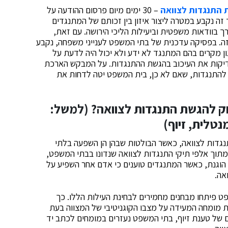
התנגדות לצוואה
– 30 ימים מיום פרסום ההודעה על
 זה נקבע במטרה ליצור איזון בין זכותם של המתנגדים
 בוודאות משפטית וביעילות הליכי הירושה. עם זאת,
ה. בפסיקה עדכנית של בתי המשפט לענייני משפחה, נקבע
ן מקרים בהם המתנגד לא ידע ולא יכול היה לדעת על
דיקות את העיכוב בהגשת ההתנגדות. על המבקש הארכת
ת להתנגדות, שאם לא כן, בית המשפט יטה לדחות את
וק להגשת התנגדות לצוואה? (למשל:
טלית, זיוף)
נגדות לצוואה, כאשר הבולטות שבהן הן השפעה בלתי
 מתוך אלפי תיקי התנגדות לצוואה שנדונו בבתי המשפט,
י הוגנת, כאשר המתנגדים טוענים כי אדם אחר השפיע על
אה.
ט פיתחו מבחנים מחמירים לבחינת העילות הללו. כך
ת מומחה המעידה על מצבו הקוגניטיבי של המצווה בעת
ם של טענת זיוף, בתי המשפט נעזרים במומחים לכתב יד