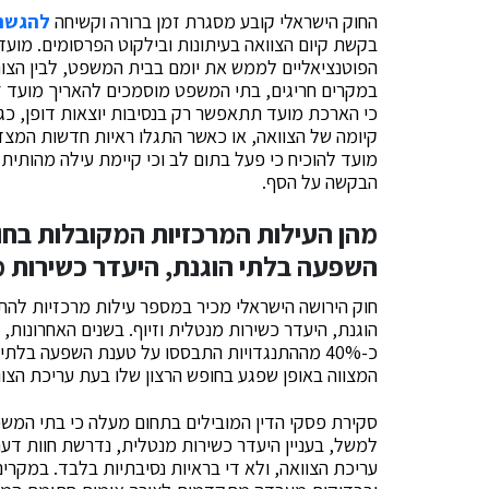
החוק הישראלי קובע מסגרת זמן ברורה וקשיחה
להגשת 
בקשת קיום הצוואה בעיתונות ובילקוט הפרסומים. מועד
הפוטנציאליים לממש את יומם בבית המשפט, לבין הצורך
במקרים חריגים, בתי המשפט מוסמכים להאריך מועד ז
כי הארכת מועד תתאפשר רק בנסיבות יוצאות דופן, כגו
קיומה של הצוואה, או כאשר התגלו ראיות חדשות המצ
מועד להוכיח כי פעל בתום לב וכי קיימת עילה מהותי
הבקשה על הסף.
מהן העילות המרכזיות המקובלות בח
השפעה בלתי הוגנת, היעדר כשירות מנ
חוק הירושה הישראלי מכיר במספר עילות מרכזיות להת
הוגנת, היעדר כשירות מנטלית וזיוף. בשנים האחרונות,
כ-40% מההתנגדויות התבססו על טענת השפעה בלת
המצווה באופן שפגע בחופש הרצון שלו בעת עריכת הצוו
סקירת פסקי הדין המובילים בתחום מעלה כי בתי המשפ
למשל, בעניין היעדר כשירות מנטלית, נדרשת חוות דע
עריכת הצוואה, ולא די בראיות נסיבתיות בלבד. במקרי