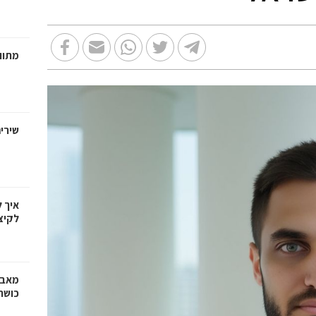
מתווכ
שירי
איך 
לקיצ
מאבק
כושר