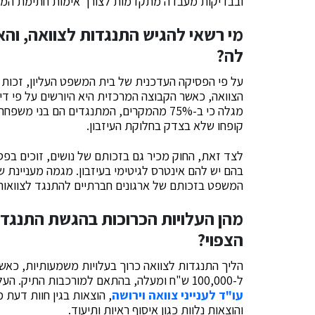
ובבדיקות מעבדה מתקדמות לצורך אימות חתימת המצו
מי רשאי להגיש התנגדות לצוואה, והא
לה?
על פי הפסיקה העדכנית של בית המשפט העליון, זכות 
הצוואה, כאשר הקבוצה המרכזית היא היורשים על פי ד
מגלה כי ב-75% מהמקרים, המתנגדים הם בני 
קופחו שלא בצדק בחלוקת העיזבון.
לצד זאת, החוק מכיר גם בזכותם של נושים, זוכים בפס
בהם יש להם אינטרס לגיטימי בעיזבון. מגמה מעניינת
המשפט בזכותם של ארגונים חברתיים להתנגד לצוואות 
מהן העלויות הכרוכות בהגשת התנגד
הצפוי?
ל-100,000 ש"ח ומעלה, בהתאם למורכבות התיק. העלויות כוללות אגרת בית משפט, שכר טרחת
עו"ד לענייני צוואה וירושה
, הוצאות בגין חוות דעת מ
והוצאות נלוות כגון איסוף ראיות ותיעוד.