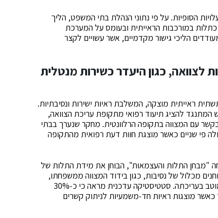
יות הסופיות. על פי נתוני הנהלת בתי המשפט, הליך
 כתלות במורכבות הראייתית ובעומס על המערכת
ודדים הליכי גישור מקדמיים, אשר עשויים לקצר
ת לצוואה, כגון היעדר כשירות מנטלית
שתית ראייתית מוצקה, המשלבת ראיות ישירות ונסיבתיות.
המתנגד להציג תיעוד רפואי מתקופת עריכת הצוואה,
 בקשר עם המצווה בתקופה הרלוונטית. מחקר שנערך בבתי
ה פי שניים כאשר מוצגת חוות דעת רפואית מהתקופה
ה "מבחן התלות והעצמאות", הבוחן את מידת התלות של
נים מכלול של נסיבות, כגון בידוד המצווה ממשפחתו,
שינויים קיצוניים בהוראות הצוואה, ומעורבות יתר של המוטב בעריכתה. סטטיסטיקה עדכנית מראה כי כ-30%
 כאשר מוצגות ראיות חד-משמעיות לניתוק קשרים