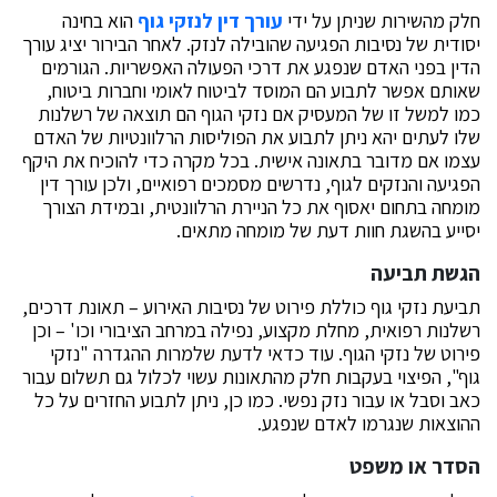
חלק מהשירות שניתן על ידי
עורך דין לנזקי גוף
הוא בחינה
יסודית של נסיבות הפגיעה שהובילה לנזק. לאחר הבירור יציג עורך
הדין בפני האדם שנפגע את דרכי הפעולה האפשריות. הגורמים
שאותם אפשר לתבוע הם המוסד לביטוח לאומי וחברות ביטוח,
כמו למשל זו של המעסיק אם נזקי הגוף הם תוצאה של רשלנות
שלו לעתים יהא ניתן לתבוע את הפוליסות הרלוונטיות של האדם
עצמו אם מדובר בתאונה אישית. בכל מקרה כדי להוכיח את היקף
הפגיעה והנזקים לגוף, נדרשים מסמכים רפואיים, ולכן עורך דין
מומחה בתחום יאסוף את כל הניירת הרלוונטית, ובמידת הצורך
יסייע בהשגת חוות דעת של מומחה מתאים.
הגשת תביעה
תביעת נזקי גוף כוללת פירוט של נסיבות האירוע – תאונת דרכים,
רשלנות רפואית, מחלת מקצוע, נפילה במרחב הציבורי וכו' – וכן
פירוט של נזקי הגוף. עוד כדאי לדעת שלמרות ההגדרה "נזקי
גוף", הפיצוי בעקבות חלק מהתאונות עשוי לכלול גם תשלום עבור
כאב וסבל או עבור נזק נפשי. כמו כן, ניתן לתבוע החזרים על כל
ההוצאות שנגרמו לאדם שנפגע.
הסדר או משפט