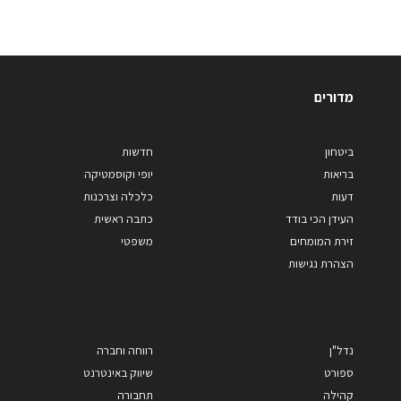
מדורים
ביטחון
חדשות
בריאות
יופי וקוסמטיקה
דעות
כלכלה וצרכנות
העידן הכי בודד
כתבה ראשית
זירת המומחים
משפטי
הצהרת נגישות
נדל"ן
רווחה וחברה
ספורט
שיווק באינטרנט
קהילה
תחבורה