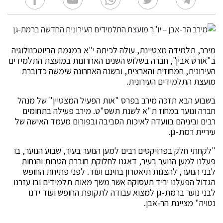
מירב, תלמידה מצטיינת, עולה לכיתה י"א במגמת הביוטכנולוגיה
ב"אורט אבין", חברה בשלוש השנים האחרונות במועצת התלמידים
העירונית, המחוזית והארצית, ובשנה האחרונה שימשה כדוברת
מועצת התלמידים העירונית.
בשבוע הבא תזכה מירב בפרס "אות הפעיל המצטיין" של מנהל
חברה ונוער במחוז ת"א לשנת תשס"ט. מירב פעילה בתחומים
רבים וביניהם בוועדה לאיכות הסביבה ובפורום מעמד האישה של
עיריית רמת-גן.
"לקחתי חלק בפרויקטים רבים למען הנוער בעיר, שבוע הנוער, בו
פעלנו למען הנוער בעיר, דאגנו לחלוקת חוברת הטבות והנחות
לבני הנוער, להצגות תיאטרון בחינם ועוד. לפני פתיחת החופש
הגדול הפעלנו יריד תעסוקה אשר משך מאות תלמידים ובו עזרנו
לבני נוער ברמת-גן למצוא עבודה לתקופת החופש ועוד ידנו
נטויה" מציינת הר-אבן.