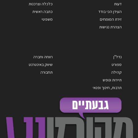
דעות
כלכלה וצרכנות
העידן הכי בודד
כתבה ראשית
זירת המומחים
משפטי
הצהרת נגישות
נדל"ן
רווחה וחברה
ספורט
שיווק באינטרנט
קהילה
תחבורה
תיירות ונופש
תרבות, חינוך ופנאי