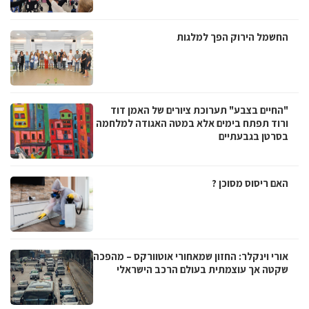
החשמל הירוק הפך למלגות
"החיים בצבע" תערוכת ציורים של האמן דוד
ורוד תפתח בימים אלא במטה האגודה למלחמה
בסרטן בגבעתיים
האם ריסוס מסוכן ?
אורי וינקלר: החזון שמאחורי אוטוורקס – מהפכה
שקטה אך עוצמתית בעולם הרכב הישראלי