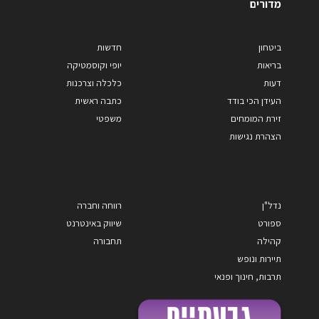
מדורים
ביטחון
חדשות
בריאות
יופי וקוסמטיקה
דעות
כלכלה וצרכנות
העידן הכי בודד
כתבה ראשית
זירת המומחים
משפטי
הצהרת נגישות
נדל"ן
רווחה וחברה
ספורט
שיווק באינטרנט
קהילה
תחבורה
תיירות ונופש
תרבות, חינוך ופנאי