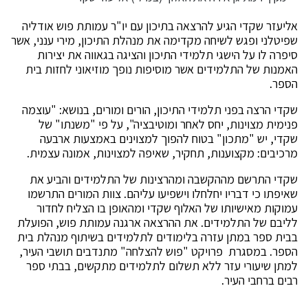
אליעזר שקדי הגיע להרצאה בתיכון עם יו"ר עמותת פוש אודליה
שפיטלני ופגש לשיחה מקדימה את מנהלת התיכון, מירי ענני, אשר
סיפרה לו על הישגי תלמידי התיכון והציגה בגאווה את יצירות
האמנות של התלמידים אשר מוסיפות נופך מוזיאוני לחזות בית
הספר.
שקדי הרצה בפני תלמידי התיכון, הורים ומורים, בנושא: "עוצמה
פנימית מצוינות, יחס לאחר ומוטיבציה", על פי "משנתו" של
שקדי, יש "מתכון" בטוח להפוך למצוינים באמצעות ארבעה
מרכיבים: מקצוענות, תחקיר, שאיפה למצוינות, אמונה עצמית.
שקדי התרשם מההקשבה ומהרצינות של התלמידים והביע את
שאיפתו כי דבריו יחלחלו וישפיעו עליהם. צוות המורים התרשמו
עמוקות מאישיותו של האלוף שקדי ומהאופן בו הצליח לחדור
לליבם של התלמידים. את ההרצאה ארגנה עמותת פוש, הפועלת
בבית ספר במתן עזרה בלימודים לתלמידים בשיתוף מנהלת בית
הספר. במסגרת פרויקט "פוש להצלחה" מתנדבים תושבי העיר,
למתן שיעורי עזר ללא תשלום לתלמידים מתקשים, בבתי ספר
רבים ברחבי העיר.