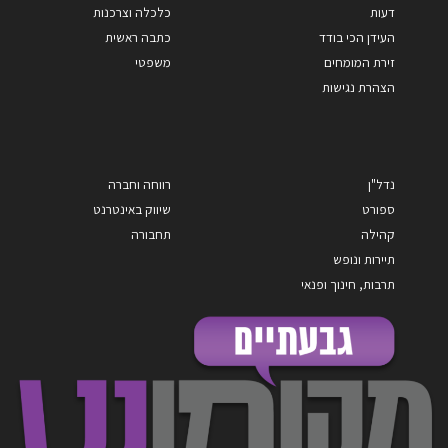
דעות
כלכלה וצרכנות
העידן הכי בודד
כתבה ראשית
זירת המומחים
משפטי
הצהרת נגישות
נדל"ן
רווחה וחברה
ספורט
שיווק באינטרנט
קהילה
תחבורה
תיירות ונופש
תרבות, חינוך ופנאי