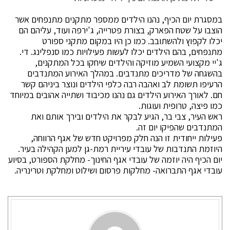
במסגרת יום הכיף, נהנו הילדים ממספר מתקנים מתנפחים אשר
הוצבו על שטח הפארק, בצורת פטרייה, ג'ירפה ועוד, עליהם הם
יכלו לקפוץ ולהשתובב. כמו כן היו במקום מתקני ספורט
מתנפחים, בהם הילדים יכלו לעשות פעילויות כמו סנפלינג. די.
ג'יי מקצועי השמיע מוזיקה והילדים שיחקו בכל המתקנים,
בהשגחה של מדריכים מתנדבים. במהלך האירוע המתנדבים
הרעיפו תשומת לב ואהבה רבה כלפי הילדים ונוצר ביניהם קשר
חם. לאורך האירוע הילדים גם נהנו מכיבוד ושתייה אהובים במיוחד
כמו פיצה, טרופית ועוגות.
ראש העיר, צבי בר, הגיע לבקר את הילדים ובירך אותם ואת
המתנדבים שהפיקו יום זה.
פעילות ייחודית זו הנה חלק מפרויקט חדש של אגף הרווחה,
היוזמת התנדבות של עובדי עיריית רמת-גן למען הקהילה בעיר.
יום הכיף היה יוזמה של עובדי אגף החינוך- מחלקת הספורט, בסיוע
עובדי אגף התברואה- מחלקות פרסום ושילוט ומחלקת וטרינריה.