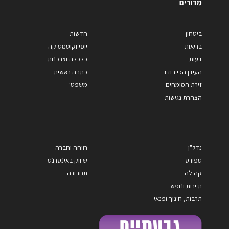
מדורים
ביטחון
חדשות
בריאות
יופי וקוסמטיקה
דעות
כלכלה וצרכנות
העידן הכי בודד
כתבה ראשית
זירת המומחים
משפטי
הצהרת נגישות
נדל"ן
רווחה וחברה
ספורט
שיווק באינטרנט
קהילה
תחבורה
תיירות ונופש
תרבות, חינוך ופנאי