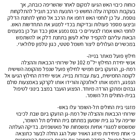
כוחות כיבוי האש הגיעו למקום לאחר שהשריפה כובתה, אך
בעקבות המקרה עלה החשש כי התנעת הרכב תוביל להתלקחות
נוספת. על כן לוחמי האש דחפו את הרכב אל מחוץ לתחנת הדלק
וביצעו מספר פעולות ובדיקות בכדי למנוע את התחדשות האש.
לוחמי האש אמרו לצעירים כי בנס נמנע אסון כבד ועל כן בפעמים
הבאות עליהם להקפיד שלא לעשן בתחנת דלק או להשתמש
במכשירים העלולים ליצור חשמל סטטי, כגון טלפון סלולארי.
חילוץ פועל מאתר בנייה-
אנשי יחידת החילוץ יל"מ 102 של שירותי הכבאות וההצלה
רמת-גן, הוזעקו ביום חמישי לחילוץ פועל שנפל מהקומה השישית
לקומה החמישית, בעת עבודות בנייה. אנשי יחידת החילוץ הגיעו אל
הנפגע, רתמו אותו לאלונקה והורידו אותו לקרקע באמצעות סולם
גבהים ומתקן הורדה מיוחד. הפצוע הועבר במצב בינוני לטיפול
בבית-החולים תל השומר.
מזגני בית החולים תל-השומר עלו באש-
שירותי הכבאות וההצלה של רמת-גן הוזעקו ביום שבת לכיבוי
שריפה על גג בית שמעון במתחם בית החולים תל השומר,
שמשמש למגורי אחיות ומשפחות של מאושפזים. בדיקה העלתה
כי אחת מיחידות מיזוג האוויר שעל הגג החלה לבעור כתוצאה
מכשל תפעול- היחידה חיממה את יריעות האיטום הביטומניות