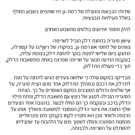
שירותי הכבאות וההצלה של רמת-גן היו שותפים בשבוע החולף
בשלל פעילויות מבצעיות.
להלן מספר אירועים בולטים מהשבוע האחרון:
עישון סיגריה בתחנת דלק הוביל לשריפה-
צוותים של לוחמי אש רמת-גן, בפיקודו של רשף/מ טל קסורלה,
הוזעקו ביום שלישי לפנות בוקר לתחנת דלק בצומת עלית,
בעקבות הודעה מנער על שריפה שפרצה באחת ממשאבות הדלק,
תוך כדי פעולת התדלוק.
מבדיקה במקום עולה כי שלושה צעירים הגיעו לתחנה על מנת
לתדלק את רכבם ובמהלך התדלוק אחד מהם הצית סיגריה, על
אף שלטים גדולים המוצבים במקום האוסרים על כך. הצתת
הסיגריה הובילה למגע של ניצוץ עם משאבת הדלק ופתח מילוי
הדלק ברכב ובעקבות כך הם החלו לבעור. בתגובה אחד הצעירים
שלף החוצה את צינור הדלק המחובר למשאבה והשליך אותו על
הרצפה ולאחר מכן הוא וחבריו לקחו בקבוקי מים מינראליים
מהחנות הסמוכה והחלו לשפוך מים על הלהבות עד שהצליחו
להשתלט על השריפה ולכבותה.