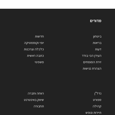
מדורים
ביטחון
חדשות
בריאות
יופי וקוסמטיקה
דעות
כלכלה וצרכנות
העידן הכי בודד
כתבה ראשית
זירת המומחים
משפטי
הצהרת נגישות
נדל"ן
רווחה וחברה
ספורט
שיווק באינטרנט
קהילה
תחבורה
תיירות ונופש