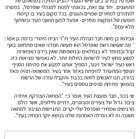
שופרסל בפרט. ביום שישי הגעתי להביע תמיכה במחאתם של
התושבים. יחד עם זאת, בכוונתי לפנות למנהלי שופרסל, במטרה
להחזירם למחירים שפויים והגונים. בכל מקום בעיר בו קיימת
תופעה של הפקעת מחירים- אפעל למען תושבי העיר ובשיתוף
מלא עמם".
אביהוא בן משה חבר הנהלת העיר ויו"ר הבית היהודי ברמת גן אמר:
״ מה שעושה רשת שופרסל הוא מעשה חמדני שאינו מתחשב באף
קהל ובמיוחד לא בגמלאים ובמשפחות שאין בידם האפשרות
לנסוע מחוץ לעיר לרשתות הזולות יותר. לא נאפשר מציאות כזו.
ראש העיר ישראל זינגר, הסמיך אותנו למנוע את פתיחת הסניף
הנוסף המתעתד להיפתח באזור אחר בעיר. המשוואה תהיה מאד
ברורה, תנו לאנשים לחיות בכבוד ותקבלו עזרה של הרשות
בהמשך פתיחת סניפים נוספים בעיר".
שי בכור, חבר מועצת העיר אומר כי: "המחאה הצודקת איחדה
ציבור גדול של צעירים ומבוגרים, דתיים וחילונים, אשר כולם
מרגישים שמחירי שופרסל שלי יקרים. התגייסות הציבור למחאה
חשובה וזו לא המילה האחרונה שלנו בנושא יוקר המחיה בעיר".