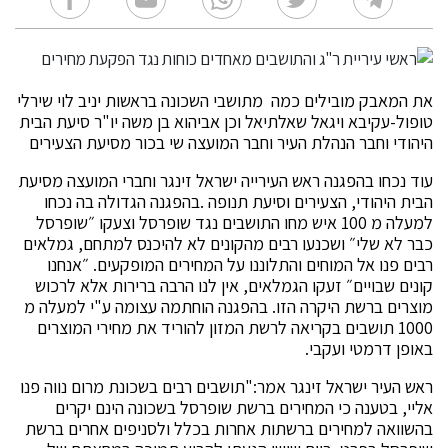
את המאבק מובילים כמה מתושבי השכונה בראשות יניב לוי שירלי
טופול-עקיבא ויגאל שאלתיאל וכן אביהוא בן משה יו"ר סיעת הבית
היהודי וחבר הנהלת העיר וחבר המועצה שי בכור מסיעת הצעירים
עוד נכחו בהפגנה ראש העירייה ישראל זינגר וחברי המועצה מסיעת
הבית היהודי, הצעירים וסיעת תנופה .בהפגנה הגדולה בה נכחו
למעלה מ 100 איש מחו התושבים נגד שופרסל וצעקו ״שופרסל
כבר לא שלי״ ושכנעו רבים מהקונים לא להיכנס למתחם, גמלאים
רבים פנו אל המוחים והתלוננו על המחירים המופקעים. ״אנחנו
קונים שבויים״ זעקו הגמלאים, אין לנו הרבה ברירות אלא לרכוש
מוצרים ברשת היקרה הזו. בהפגנה הוחתמה עצומה ע"י למעלה מ
1000 תושבים בקריאה לרשת המזון להוריד את מחירי המוצרים
באופן דרמטי ועקבי.
ראש העיר ישראל זינגר אמר:"תושבים רבים בשכונת מרום נווה פנו
אליי, בטענה כי המחירים ברשת שופרסל בשכונה הינם יקרים
בהשוואה למחירים ברשתות אחרות בכלל ולסניפים אחרים ברשת