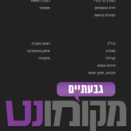
העידן הכי בודד
כתבה ראשית
זירת המומחים
משפטי
הצהרת נגישות
נדל"ן
רווחה וחברה
ספורט
שיווק באינטרנט
קהילה
תחבורה
תיירות ונופש
תרבות, חינוך ופנאי