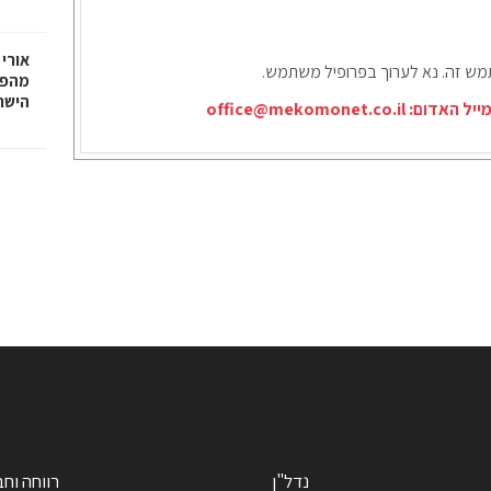
אורי 
תמש זה. נא לערוך בפרופיל משתמש.
מהפכ
הישר
ייל האדום:
office@mekomonet.co.il
נדל"ן
רווחה וח