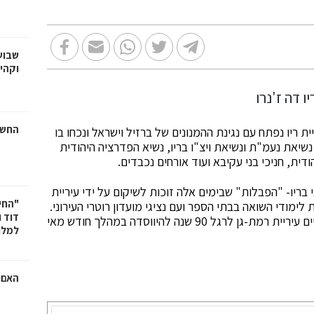
שבוע
וקהי
החשמ
ריו נפתח עם נגינת ההמנונים של ברזיל וישראל ונכחו בו
שיאת נעמ"ת ונשיאת ויצ"ו בריו, נשיא הפדרציה היהודית
דית, חניכי בני עקיבא ועוד אורחים נכבדים.
בריו- "הפבלות" שבימים אלה זוכות לשיקום על ידי עיריית
"החי
לימודי השואה בבתי הספר ועם נציגי מועדון רוטרי העירוני.
דוד 
נציגי עיריית ריו הוזמנו להגיע לכנס ערים תאומות שתקיים עיריית רמת-גן לרגל 90 שנה להיווסדה במהלך חודש מאי
למלח
האם ר