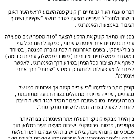
חבר מועצת העיר גבעתיים רן קוניק פנה השבוע לראש העיר ראובן
בן שחר ולמנכ"ל העירייה בהצעה לסדר בנושא "שקיפות ושיתוף
הציבור באמצעות האינטרנט".
בפנייתו מתאר קוניק את הרקע להצעה:"מזה מספר שנים מפעילה
עיריית גבעתיים אתר אינטרנט עירוני , כמקובל היום בכל גוף
ציבורי/עיסקי , בשנים האחרונות הולכת וגוברת המגמה , במיוחד
במוסדות ממשלתיים וציבוריים ( משרדי ממשלה, עיריות וכדומה )
לשתף את הציבור ככל הניתן במידע דרך האינטרנט , לאפשר
לציבור לבצע פעולות ולהתעדכן במידע "שירותי" דרך אתרי
אינטרנט".
קוניק כותב כי לדעתו:"כי עירייה קטנה אך איכותית כמו של
גבעתיים , עירייה שדיוניה מתנהלים בצורה רגועה ומתורבתת ,
בצורה עינינית נטו כשטובת הציבור תמיד לנגד ראשיה חייבת
להתחיל לפעול בצורה דומה לרשויות מתקדמות".
בין היתר מבקש קוניק:"הפעלת אתר האינטרנט בצורה יותר
אקטיבית, פרסום פרוטוקולי ישיבות מועצת העיר במלואן תוך
שבוע מיום קיום הישיבה, צילום ישיבות המועצה בוידאו והעלאת
הסירטון לאתר האינטרנט של העירייה ומתן אפשרות ליצירת קשר