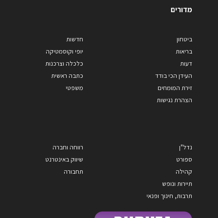
מדורים
ביטחון
חדשות
בריאות
יופי וקוסמטיקה
דעות
כלכלה וצרכנות
העידן הכי בודד
כתבה ראשית
זירת המומחים
משפטי
הצהרת נגישות
נדל"ן
רווחה וחברה
ספורט
שיווק באינטרנט
קהילה
תחבורה
תיירות ונופש
תרבות, חינוך ופנאי