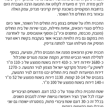
לכוון מזרח. דרך זו מיועדת לקלוט את התנועה הרבה העוברת היום
ברחובות המקומיים בשכונת קריית קריניצי מנדס, עמק האלה
ובאזור בית החולים תל השומר.
התכנית חלה על שטחים בצפון בית החולים תל השומר, אשר כיום
כוללים מגורי רופאים, אחיות וחיילות, מבני שירות של בית החולים
(מטבח, מכבסה, מחסנים וכיו"ב) ומסוף אוטובוסים. עד לאחרונה
היה במקום גם בית הלוויות הצבאי אשר בעקבות בקשת ראש העיר
הפסיק את פעילותו ועבר למחנה צריפין.
תכנית שיכון הרופאים מפנה את המבנים הללו, ומציעה, בנוסף
לסלילת תוואי הכביש החדש, הקמת שכונת מגורים שתכלול
כ-1680 יחידות דיור. כ-410 דירות בשטח ממוצע של כ-110 מ"ר
לשיווק ע"י מינהל מקרקעי ישראל מצפון לציר התנועה. כ-1270
דירות המיועדות לצוות בית החולים יבנו מדרום לציר התנועה,
במבנים של 10-14 קומות. 1130 דירות בשטח ממוצע של 52 מ"ר
ו-140 דירות בשטח ממוצע של 100 מ"ר.
שטח התכנית כולה עומד על כ-152 דונם. השטחים הציבוריים
יעברו לכל אורך הציר ויאפשרו נגישות ישירה למבנים השונים.
בכלל זה כ-30 דונם שטח ציבורי פתוח, במסגרתו ישומרו גם שני
מגדלי מים הקיימים במקום.