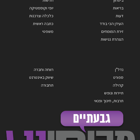
ביטחון
חדשות
בריאות
יופי וקוסמטיקה
דעות
כלכלה וצרכנות
העידן הכי בודד
כתבה ראשית
זירת המומחים
משפטי
הצהרת נגישות
נדל"ן
רווחה וחברה
ספורט
שיווק באינטרנט
קהילה
תחבורה
תיירות ונופש
תרבות, חינוך ופנאי