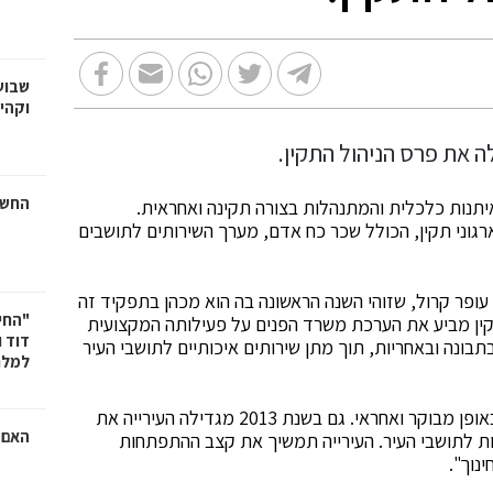
שבוע
וקהי
החשמ
תנות כלכלית והמתנהלות בצורה תקינה ואחראית.
רגוני תקין, הכולל שכר כח אדם, מערך השירותים לתושבים
 עופר קרול, שזוהי השנה הראשונה בה הוא מכהן בתפקיד זה
"החי
התקין מביע את הערכת משרד הפנים על פעילותה המקצועית
דוד 
תבונה ובאחריות, תוך מתן שירותים איכותיים לתושבי העיר
למלח
גזבר העירייה, עופר קרול: "העירייה ממשיכה להתנהל באופן מבוקר ואחראי. גם בשנת 2013 מגדילה העירייה את
האם ר
ת לתושבי העיר. העירייה תמשיך את קצב ההתפתחות
נוך".