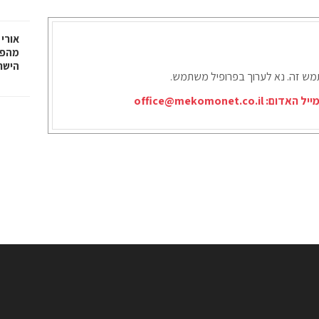
אורי 
מהפכ
הישר
תמש זה. נא לערוך בפרופיל משתמש.
ייל האדום:
office@mekomonet.co.il