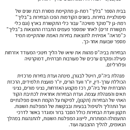
בבית הספר "בליך" רמת-גן מתקיימת מסורת רבת שנים של
סימולציית בחירות. בשנים הקודמות הפכו הבחירות ב"בליך"
רמת-גן ל"מוקד משיכה" עבור כלי התקשורת בארץ (וגם כלי
תקשורת זרים) לאחר שמספר פעמים התבררו התוצאות ב"בליך"
כ"מראה" אמיתית לתוצאות בחירות האמת שהתקיימו תמיד
מספר שבועות אחר-כך.
הבחירות בביה"ס מהוות את שיאו של הליך חינוכי המעודד אזרחות
פעילה ומקדם ערכים של מעורבות חברתית, דמוקרטיה
ופלורליזם.
מנהלת ביה"ס, רויטל לבגורן, מינתה ועדת בחירות מרכזית
הכוללת עורך-דין, יו"ר וועד הורים, יו"ר מועצת תלמידים, הרכזת
החברתית של ביה"ס, רכז מקצוע האזרחות, נציגי מורים, נציגי
תאים והמנהלת עצמה. ועדת הבחירות אחראית לכתיבת הקוד
האתי של הבחירות (תקנון), לפיקוח על הקמת תאים מפלגתיים
ועל התהליך ולטיפול בבעיות ובבקשות של המפלגות השונות.
תקנון וועדת הבחירות כולל הסבר ברור ומוגדר באשר לדרכי
התעמולה המותרות, לייצוג המפלגות השונות, להתנהגות במהלך
הנאומים, להליך ההצבעה ועוד.