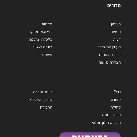
מדורים
ביטחון
חדשות
בריאות
יופי וקוסמטיקה
דעות
כלכלה וצרכנות
העידן הכי בודד
כתבה ראשית
זירת המומחים
משפטי
הצהרת נגישות
נדל"ן
רווחה וחברה
ספורט
שיווק באינטרנט
קהילה
תחבורה
תיירות ונופש
תרבות, חינוך ופנאי