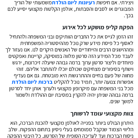
ויצירתי. אם חיפשת
רעיונות ליום הולדת
משמעותי של הוריך
המבוגרים או לסבים והסבתות, אולפן הקלטות מקצועי יסייע לכם
בכך.
הפקת קליפ מושקע לכל אירוע
זהו הזמן לגייס את כל החברים הוותיקים ובני המשפחה ולהתחיל
לאסוף כל פיסת מידע שרק נוכל מההיסטוריה המשפחתית
ומההישגים הרבים והייחודיים של האנשים היקרים לנו. אנו נעזור לך
לעבד מכל המידע הזה סרטון מלווה במוסיקה, קריינות ואפקטים
מיוחדים וליצור סרטון ערוך ברמה גבוהה שיעלה זיכרונות, ירגש
וישתף בסיפורים מצחיקים שכולם יוכלו להתחבר אליהם. זוהי
מחווה של פעם בחיים וההתרגשות היא מובטחת. גם אם נעדיף
אפשרות צנועה יותר, תמיד נוכל להקליט
ברכות ליום הולדת
מכל בני המשפחה עם מיקרופון מקצועי ולערוך אותן יחד לסרטון
ברמה גבוהה שניתן יהיה להקרין במסיבת יום ההולדת ולשמור
למשך שנים.
צוות מקצועי עומד לרשותך
היתרון הבולט ביותר בפנייה לאולפן מקצועי להכנת הברכה, הוא
הליווי הצמוד שנקבל ממומחים בעלי ניסיון בתחום ההפקות. שלב
ניסוח הברכות ועד לעריכה הסופית של הסרטון, כל היבטי ההפקה