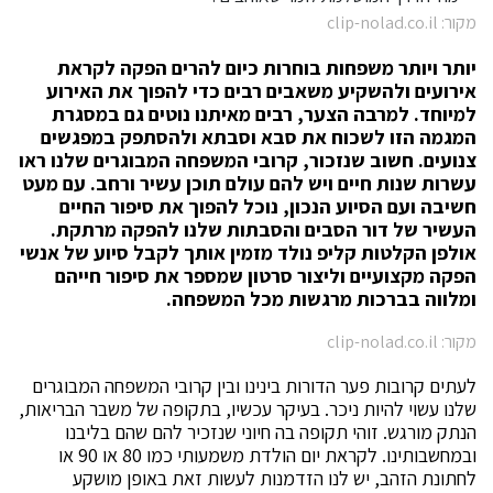
מקור: clip-nolad.co.il
יותר ויותר משפחות בוחרות כיום להרים הפקה לקראת
אירועים ולהשקיע משאבים רבים כדי להפוך את האירוע
למיוחד. למרבה הצער, רבים מאיתנו נוטים גם במסגרת
המגמה הזו לשכוח את סבא וסבתא ולהסתפק במפגשים
צנועים. חשוב שנזכור, קרובי המשפחה המבוגרים שלנו ראו
עשרות שנות חיים ויש להם עולם תוכן עשיר ורחב. עם מעט
חשיבה ועם הסיוע הנכון, נוכל להפוך את סיפור החיים
העשיר של דור הסבים והסבתות שלנו להפקה מרתקת.
אולפן הקלטות קליפ נולד מזמין אותך לקבל סיוע של אנשי
הפקה מקצועיים וליצור סרטון שמספר את סיפור חייהם
ומלווה בברכות מרגשות מכל המשפחה.
מקור: clip-nolad.co.il
לעתים קרובות פער הדורות בינינו ובין קרובי המשפחה המבוגרים
שלנו עשוי להיות ניכר. בעיקר עכשיו, בתקופה של משבר הבריאות,
הנתק מורגש. זוהי תקופה בה חיוני שנזכיר להם שהם בליבנו
ובמחשבותינו. לקראת יום הולדת משמעותי כמו 80 או 90 או
לחתונת הזהב, יש לנו הזדמנות לעשות זאת באופן מושקע